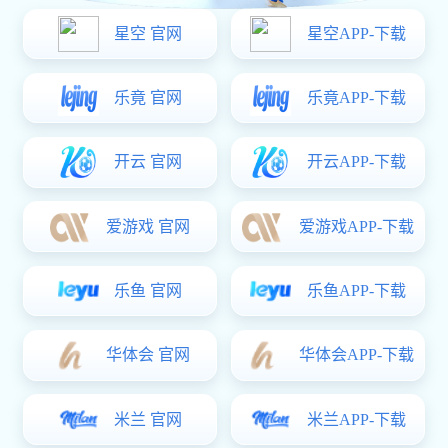
地址
上海市奉贤区金海公路6055号11幢5层